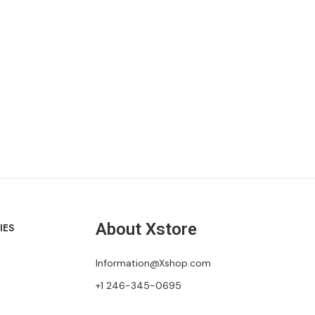
About Xstore
IES
Information@Xshop.com
+1 246-345-0695