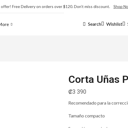
 offer! Free Delivery on orders over $120. Don’t miss discount.
Shop N
Wishlist
Search
More
Corta Uñas 
₡
3 390
Recomendado para la correcció
Tamaño compacto