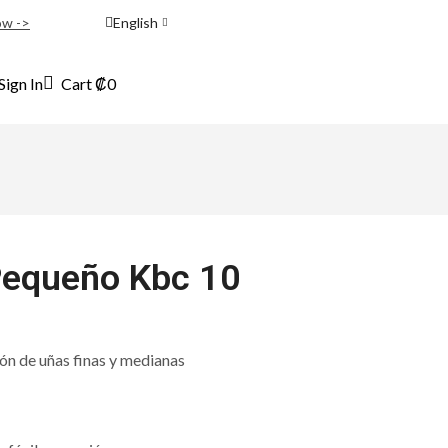
ow ->
English
Sign In
Cart
₡
0
Pequeño Kbc 10
n de uñas finas y medianas