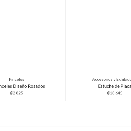
Pinceles
Accesorios y Exhibid
inceles Diseño Rosados
Estuche de Plac
₡
2 825
₡
18 645