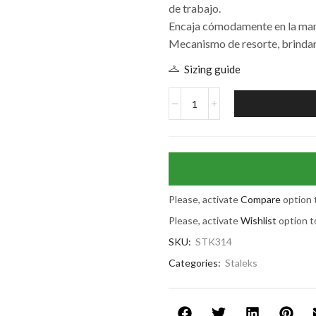
de trabajo.
Encaja cómodamente en la man
Mecanismo de resorte, brindan
Sizing guide
Please, activate
Compare
option 
Please, activate
Wishlist
option t
SKU:
STK314
Categories:
Staleks