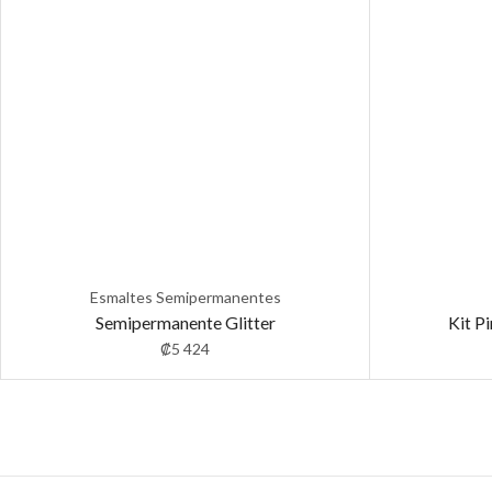
Esmaltes Semipermanentes
Semipermanente Glitter
Kit P
₡
5 424