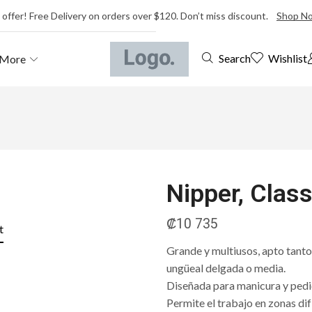
 offer! Free Delivery on orders over $120. Don’t miss discount.
Shop N
Wishlist
Search
More
Nipper, Clas
₡
10 735
t
Grande y multiusos, apto tanto 
ungüeal delgada o media.
Diseñada para manicura y pedi
Permite el trabajo en zonas difí