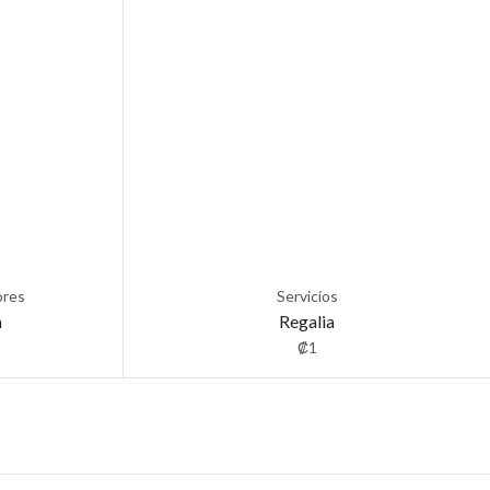
ores
Servicios
a
Regalia
₡
1