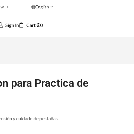
ow ->
English
Sign In
Cart
₡
0
on para Practica de
ensión y cuidado de pestañas.