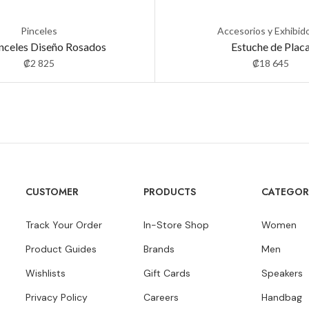
Pinceles
Accesorios y Exhibid
inceles Diseño Rosados
Estuche de Plac
₡
2 825
₡
18 645
CUSTOMER
PRODUCTS
CATEGOR
Track Your Order
In-Store Shop
Women
Product Guides
Brands
Men
Wishlists
Gift Cards
Speakers
Privacy Policy
Careers
Handbag