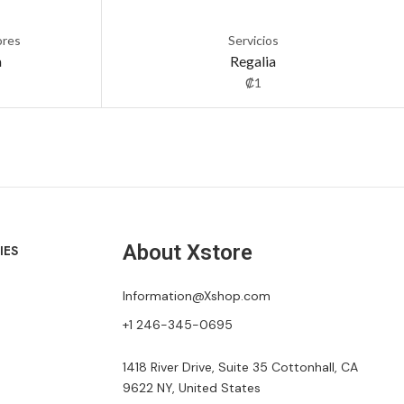
ores
Servicios
a
Regalia
₡
1
About Xstore
IES
Information@Xshop.com
+1 246-345-0695
1418 River Drive, Suite 35 Cottonhall, CA
9622 NY, United States