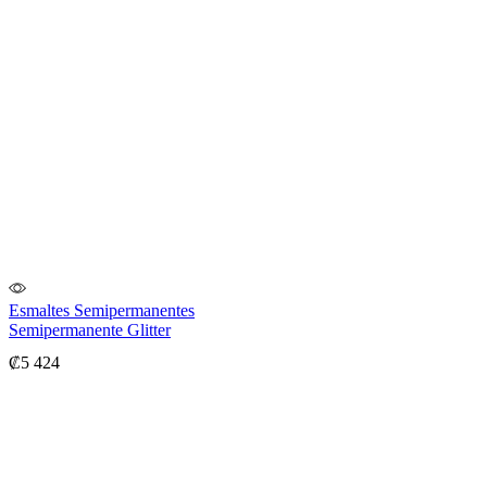
Esmaltes Semipermanentes
Semipermanente Glitter
₡
5 424