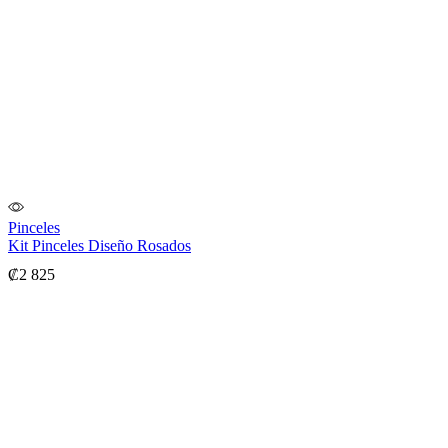
Pinceles
Kit Pinceles Diseño Rosados
₡
2 825