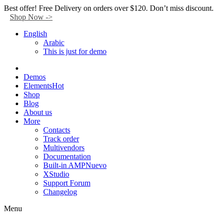
Facebook
Twitter
Instagram
Tik-
Youtube
Telegram
Best offer! Free Delivery on orders over $120. Don’t miss discount.
tok
Shop Now ->
English
Arabic
This is just for demo
Demos
Elements
Hot
Shop
Blog
About us
More
Contacts
Track order
Multivendors
Documentation
Built-in AMP
Nuevo
XStudio
Support Forum
Changelog
Menu